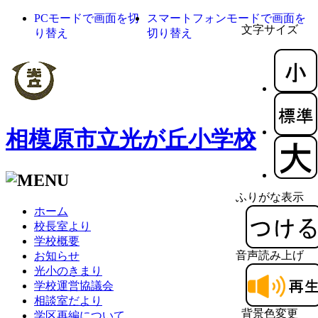
PCモードで画面を切
スマートフォンモードで画面を
文字サイズ
り替え
切り替え
相模原市立光が丘小学校
ふりがな表示
ホーム
校長室より
学校概要
音声読み上げ
お知らせ
光小のきまり
学校運営協議会
相談室だより
背景色変更
学区再編について