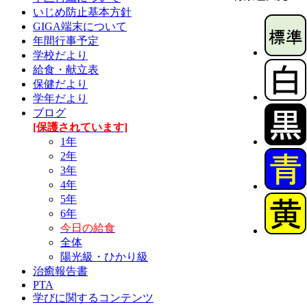
いじめ防止基本方針
GIGA端末について
年間行事予定
学校だより
給食・献立表
保健だより
学年だより
ブログ
[保護されています]
1年
2年
3年
4年
5年
6年
今日の給食
全体
陽光級・ひかり級
治癒報告書
PTA
学びに関するコンテンツ