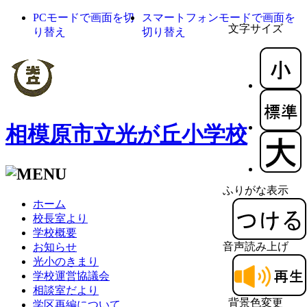
PCモードで画面を切
スマートフォンモードで画面を
文字サイズ
り替え
切り替え
相模原市立光が丘小学校
ふりがな表示
ホーム
校長室より
学校概要
音声読み上げ
お知らせ
光小のきまり
学校運営協議会
相談室だより
背景色変更
学区再編について