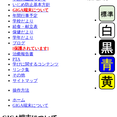
いじめ防止基本方針
GIGA端末について
年間行事予定
学校だより
給食・献立表
保健だより
学年だより
ブログ
[保護されています]
治癒報告書
PTA
学びに関するコンテンツ
リンク集
その他
サイトマップ
操作方法
ホーム
GIGA端末について